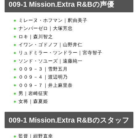
009-1 Mission.Extra R&Bの声優
ミレーヌ・ホフマン｜釈由美子
ナンバーゼロ｜大塚芳忠
ロキ｜森川智之
イワン・ゴドノフ｜山野井仁
リュドミラー・ツンドラー｜宮寺智子
ソンド・ソユーズ｜遠藤純一
００９－３｜雪野五月
００９－４｜渡辺明乃
００９－７｜井上麻里奈
男｜岩崎征実
女将｜森夏姫
009-1 Mission.Extra R&Bのスタッフ
監督｜紺野直幸