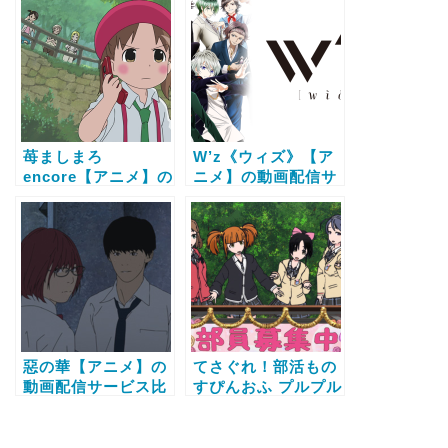
較と無料で全話視聴
料で全話視聴する方
する方法
法
苺ましまろ
W’z《ウィズ》【ア
encore【アニメ】の
ニメ】の動画配信サ
動画配信サービス比
ービス比較と無料で
較と無料で全話視聴
全話視聴する方法
する方法
惡の華【アニメ】の
てさぐれ！部活もの
動画配信サービス比
すぴんおふ プルプル
較と無料で全話視聴
んシャルムと遊ぼう
する方法
【アニメ】の動画配
信サービス比較と無