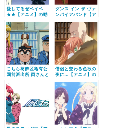
愛してるぜベイベ
ダンス イン ザ ヴァ
★★【アニメ】の動
ンパイアバンド【ア
画配信サービス比較
ニメ】の動画配信サ
と無料で全話視聴す
ービス比較と無料で
る方法
全話視聴する方法
こちら葛飾区亀有公
僧侶と交わる色欲の
園前派出所 両さんと
夜に…【アニメ】の
忠犬ラッキー物語 亀
動画配信サービス比
有大包囲網をかわ
較と無料で全話視聴
せ！！【アニメ】の
する方法
動画配信サービス比
較と無料で全話視聴
する方法