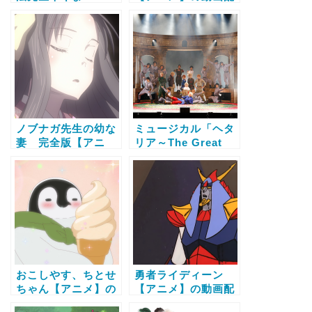
【アニメ】の動画配
信サービス比較と無
信サービス比較と無
料で全話視聴する方
料で全話視聴する方
法
法
ノブナガ先生の幼な
ミュージカル「ヘタ
妻 完全版【アニ
リア～The Great
メ】の動画配信サー
World～」【アニ
ビス比較と無料で全
メ】の動画配信サー
話視聴する方法
ビス比較と無料で全
話視聴する方法
おこしやす、ちとせ
勇者ライディーン
ちゃん【アニメ】の
【アニメ】の動画配
動画配信サービス比
信サービス比較と無