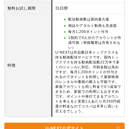
無料お試し期間
31日間
配信動画数は国内最大級
雑誌やアダルト動画も見放題
毎月1,200ポイント付与
1契約で4人分のアカウントが作
成可能（視聴履歴は共有されな
い）
U-NEXTは作品数日本トップクラスを
誇る動画配信サービスです。国内トッ
プクラスを誇る動画配信数22万本で多
特徴
くのジャンルに対応。月額金額は高め
ですが、毎月1,200ポイントが付与さ
れるのでポイントを利用して最新映画
のレンタルや書籍の購入も可能です。
家族アカウントも同じ料金で3つ追加で
きるため、家族での利用にもおすすめ
です。ポイントや発行できるアカウン
トを考えると実質1人あたり月250円程
度の料金なのでコスパは非常に高いと
言えるでしょう。
U-NEXT公式サイト