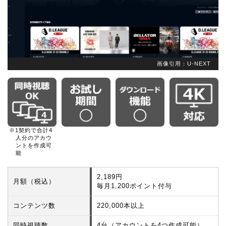
画像引用：U-NEXT
※1契約で合計4
人分のアカウ
ントを作成可
能
2,189円
月額（税込）
毎月1,200ポイント付与
コンテンツ数
220,000本以上
同時視聴数
4台（アカウントを4つ作成可能）