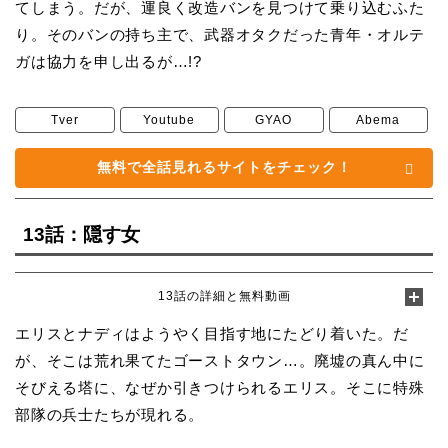
てしまう。だが、運良く改造バンを見つけて乗り込むふた
り。そのバンの持ち主で、武器オタクだった青年・オルテ
ガは協力を申し出るが…!?
Tver
Youtube
GYAO
Abema
無料で全話見れるサイトをチェック！
13話：隠す女
13話の詳細と無料動画
エリスとナディはようやく目指す地にたどり着いた。だ
が、そこは荒れ果てたゴーストタウン…。廃墟の真ん中に
そびえる塔に、なぜか引きつけられるエリス。そこに特殊
部隊の兵士たちが現れる。