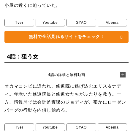
小屋の近くに迫っていた。
Tver
Youtube
GYAO
Abema
無料で全話見れるサイトをチェック！
4話：狙う女
4話の詳細と無料動画
オカマコンビに追われ、修道院に逃げ込むエリス＆ナデ
ィ。年老いた修道院長と修道女たちがふたりを救う。一
方、情報局では会計監査課のジョディが、密かにローゼン
バーグの行動を内偵し始める。
Tver
Youtube
GYAO
Abema