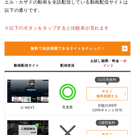
エル・カザドの動画を全話配信している動画配信サイトは
以下の通りです。
※以下のボタンをタップすると比較表が見れます
無料で全話視聴できるサイトをチェック！
お試し期間・料金・
ポ
動画配信サイト
配信状況
イント
31日間無料
今すぐ
無料視聴する
月額2189円
見放題
U-NEXT
1200ポイント付与
2週間無料
今すぐ