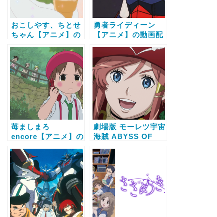
おこしやす、ちとせ
勇者ライディーン
ちゃん【アニメ】の
【アニメ】の動画配
動画配信サービス比
信サービス比較と無
較と無料で全話視聴
料で全話視聴する方
する方法
法
苺ましまろ
劇場版 モーレツ宇宙
encore【アニメ】の
海賊 ABYSS OF
動画配信サービス比
HYPERSPACE -亜
較と無料で全話視聴
空の深淵-【アニメ】
する方法
の動画配信サービス
比較と無料で全話視
聴する方法