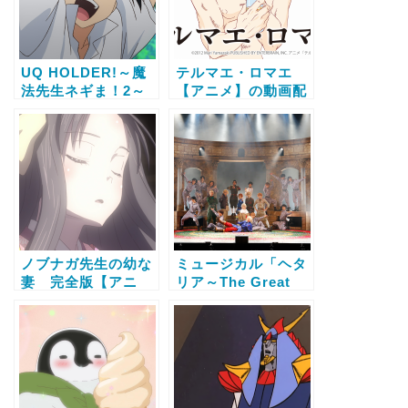
UQ HOLDER!～魔
テルマエ・ロマエ
法先生ネギま！2～
【アニメ】の動画配
【アニメ】の動画配
信サービス比較と無
信サービス比較と無
料で全話視聴する方
料で全話視聴する方
法
法
ノブナガ先生の幼な
ミュージカル「ヘタ
妻 完全版【アニ
リア～The Great
メ】の動画配信サー
World～」【アニ
ビス比較と無料で全
メ】の動画配信サー
話視聴する方法
ビス比較と無料で全
話視聴する方法