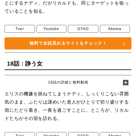
とにするナディ。だがリカルドも、同じターゲットを狙っ
ていることを知る。
Tver
Youtube
GYAO
Abema
無料で全話見れるサイトをチェック！
18話：諍う女
18話の詳細と無料動画
エリスの機嫌を損ねてしまうナディ。しっくりこない雰囲
気のまま、ふたりは謎めいた老人がひとりで切り盛りする
宿にたどり着き、一夜を過ごすことに。ところが、リカル
ドたちがその宿を訪れる。