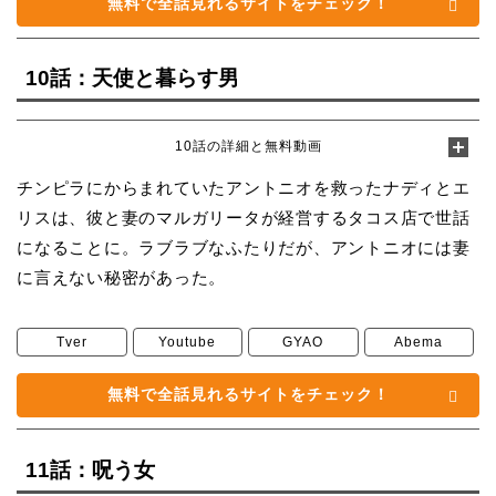
無料で全話見れるサイトをチェック！
10話：天使と暮らす男
10話の詳細と無料動画
チンピラにからまれていたアントニオを救ったナディとエ
リスは、彼と妻のマルガリータが経営するタコス店で世話
になることに。ラブラブなふたりだが、アントニオには妻
に言えない秘密があった。
Tver
Youtube
GYAO
Abema
無料で全話見れるサイトをチェック！
11話：呪う女