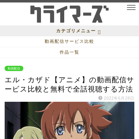
カテゴリメニュー
動画配信サービス比較
作品一覧
動画配信
エル・カザド【アニメ】の動画配信サ
ービス比較と無料で全話視聴する方法
2022年6月28日