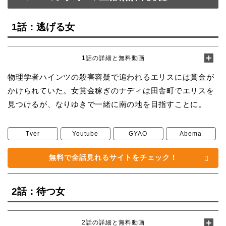
1話：逃げる女
1話の詳細と無料動画
物理学者ハインツの殺害容疑で追われるエリスには賞金が
かけられていた。女賞金稼ぎのナディは田舎町でエリスを
見つけるが、なりゆきで一緒に南の地を目指すことに。
Tver
Youtube
GYAO
Abema
無料で全話見れるサイトをチェック！
2話：待つ女
2話の詳細と無料動画