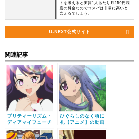
トを考えると実質1人あたり月250円程
度の料金なのでコスパは非常に高いと
言えるでしょう。
U-NEXT公式サイト
関連記事
プリティーリズム・
ひぐらしのなく頃に
ディアマイフューチ
礼【アニメ】の動画
ャー【アニメ】の動
配信サービス比較と
画配信サービス比較
無料で全話視聴する