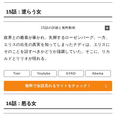
15話：逆らう女
15話の詳細と無料動画
政界との癒着が暴かれ、失脚するローゼンバーグ。一方、
エリスの出生の真実を知ってしまったナディは、エリスに
そのことを話すべきかどうか躊躇していた。そこに、リカ
ルドとリリオが現れる。
Tver
Youtube
GYAO
Abema
無料で全話見れるサイトをチェック！
16話：怒る女