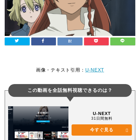
画像・テキスト引用：
U-NEXT
この動画を全話無料視聴できるのは？
U-NEXT
31日間無料
今すぐ見る