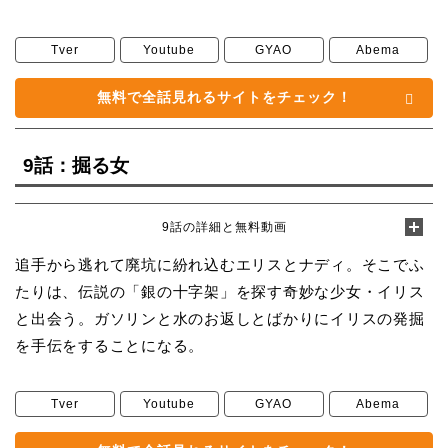
Tver
Youtube
GYAO
Abema
無料で全話見れるサイトをチェック！
9話：掘る女
9話の詳細と無料動画
追手から逃れて廃坑に紛れ込むエリスとナディ。そこでふ
たりは、伝説の「銀の十字架」を探す奇妙な少女・イリス
と出会う。ガソリンと水のお返しとばかりにイリスの発掘
を手伝をすることになる。
Tver
Youtube
GYAO
Abema