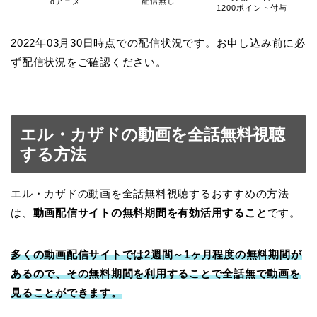
配信無し
dアニメ
1200ポイント付与
2022年03月30日時点での配信状況です。お申し込み前に必
ず配信状況をご確認ください。
エル・カザドの動画を全話無料視聴
する方法
エル・カザドの動画を全話無料視聴するおすすめの方法
は、
動画配信サイトの無料期間を有効活用すること
です。
多くの動画配信サイトでは2週間～1ヶ月程度の無料期間が
あるので、その無料期間を利用することで全話無で動画を
見ることができます。