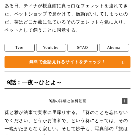
ある日、ティナが桜庭館に真っ白なフェレットを連れてき
た。ペットショップで見かけて、衝動買いしてしまったの
だ。葵はどこか薫に似ているそのフェレットを気に入り、
ペットとして飼うことに同意する。
Tver
Youtube
GYAO
Abema
無料で全話見れるサイトをチェック！
9話：一夜～ひとよ～
9話の詳細と無料動画
葵と雅が法事で実家に里帰りする。「葵のことを忘れない
でください、どうかお達者で」という葵にとっては、その
一晩がたまらなく寂しい。そして妙子も、写真部の「旅は