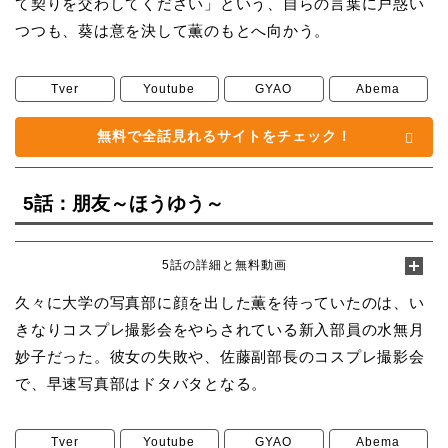
て契りを交わしてください」という、自らの言葉に戸惑い
つつも、葵は意を決して薫のもとへ向かう。
Tver
Youtube
GYAO
Abema
無料で全話見れるサイトをチェック！
5話：朋友～ほうゆう～
5話の詳細と無料動画
久々に大学の写真部に顔を出した薫を待っていたのは、い
きなりコスプレ撮影会をやらされている新入部員の水無月
妙子だった。彼女の失敗や、佐藤副部長のコスプレ撮影会
で、早速写真部はドタバタとなる。
Tver
Youtube
GYAO
Abema