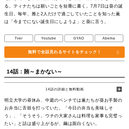
る。ティナたちは願いごとを短冊に書く。7月7日は葵の誕
生日。毎年、雅と2人だけで過ごしていたことを知った薫
は「今までにない誕生日にしようよ」と葵に言う。
Tver
Youtube
GYAO
Abema
無料で全話見れるサイトをチェック！
14話：賄～まかない～
14話の詳細と無料動画
明立大学の昼休み、中庭のベンチでは薫たちが葵お手製の
お弁当に舌鼓を打っていた。「今日の弁当も美味しそ
う」、「そうそう。ウチの大家さんは料理も家事も完璧っ
たい」と話は盛り上がるが、繭は面白くない。