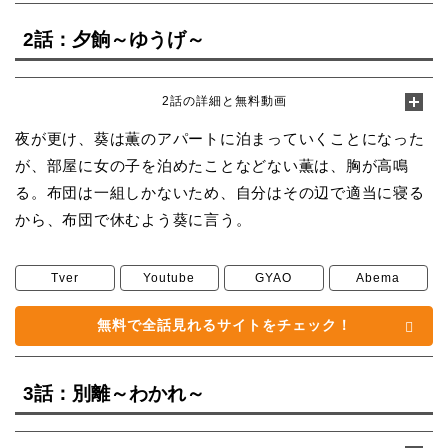
2話：夕餉～ゆうげ～
2話の詳細と無料動画
夜が更け、葵は薫のアパートに泊まっていくことになった
が、部屋に女の子を泊めたことなどない薫は、胸が高鳴
る。布団は一組しかないため、自分はその辺で適当に寝る
から、布団で休むよう葵に言う。
Tver
Youtube
GYAO
Abema
無料で全話見れるサイトをチェック！
3話：別離～わかれ～