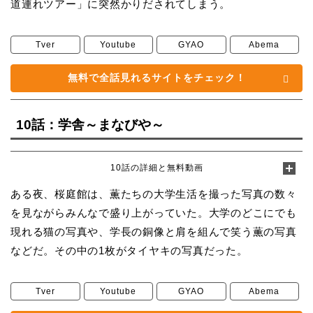
道連れツアー」に突然かりだされてしまう。
Tver
Youtube
GYAO
Abema
無料で全話見れるサイトをチェック！
10話：学舎～まなびや～
10話の詳細と無料動画
ある夜、桜庭館は、薫たちの大学生活を撮った写真の数々
を見ながらみんなで盛り上がっていた。大学のどこにでも
現れる猫の写真や、学長の銅像と肩を組んで笑う薫の写真
などだ。その中の1枚がタイヤキの写真だった。
Tver
Youtube
GYAO
Abema