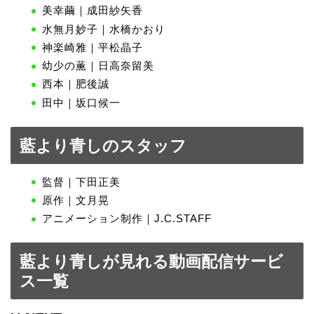
美幸繭｜成田紗矢香
水無月妙子｜水橋かおり
神楽崎雅｜平松晶子
幼少の薫｜日高奈留美
西本｜肥後誠
田中｜坂口候一
藍より青しのスタッフ
監督｜下田正美
原作｜文月晃
アニメーション制作｜J.C.STAFF
藍より青しが見れる動画配信サービ
ス一覧