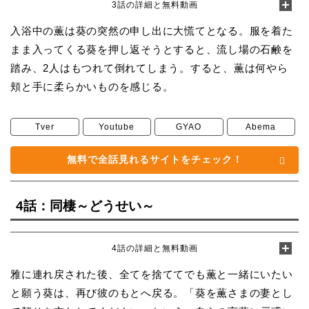
3話の詳細と無料動画
入浴中の薫は葵の突然の申し出に大慌てとなる。服を着た
まま入ってくる葵を押し返そうとすると、流し場の石鹸を
踏み、2人はもつれて倒れてしまう。すると、薫は何やら
頬と手に柔らかいものを感じる。
Tver
Youtube
GYAO
Abema
無料で全話見れるサイトをチェック！
4話：同棲～どうせい～
4話の詳細と無料動画
雅に連れ戻された後、全てを捨ててでも薫と一緒にいたい
と願う葵は、再び彼のもとへ戻る。「葵を薫さまの妻とし