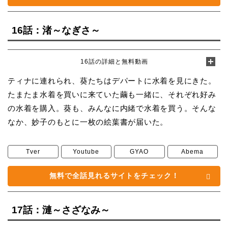
16話：渚～なぎさ～
16話の詳細と無料動画
ティナに連れられ、葵たちはデパートに水着を見にきた。
たまたま水着を買いに来ていた繭も一緒に、それぞれ好み
の水着を購入。葵も、みんなに内緒で水着を買う。そんな
なか、妙子のもとに一枚の絵葉書が届いた。
Tver
Youtube
GYAO
Abema
無料で全話見れるサイトをチェック！
17話：漣～さざなみ～