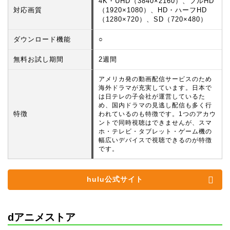
4K・UHD（3840×2160）、フルHD
対応画質
（1920×1080）、HD・ハーフHD
（1280×720）、SD（720×480）
ダウンロード機能
○
無料お試し期間
2週間
アメリカ発の動画配信サービスのため
海外ドラマが充実しています。日本で
は日テレの子会社が運営しているた
め、国内ドラマの見逃し配信も多く行
特徴
われているのも特徴です。1つのアカウ
ントで同時視聴はできませんが、スマ
ホ・テレビ・タブレット・ゲーム機の
幅広いデバイスで視聴できるのが特徴
です。
hulu公式サイト
dアニメストア