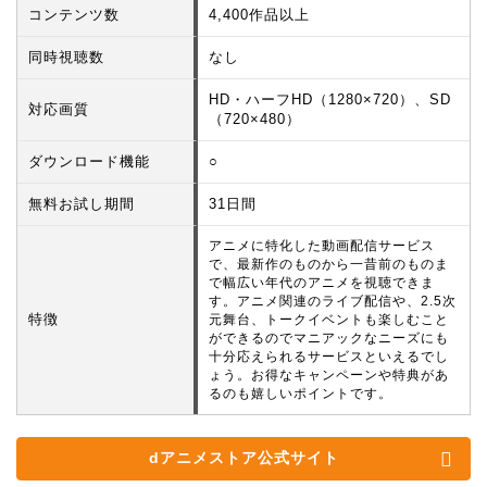
コンテンツ数
4,400作品以上
同時視聴数
なし
HD・ハーフHD（1280×720）、SD
対応画質
（720×480）
ダウンロード機能
○
無料お試し期間
31日間
アニメに特化した動画配信サービス
で、最新作のものから一昔前のものま
で幅広い年代のアニメを視聴できま
す。アニメ関連のライブ配信や、2.5次
特徴
元舞台、トークイベントも楽しむこと
ができるのでマニアックなニーズにも
十分応えられるサービスといえるでし
ょう。お得なキャンペーンや特典があ
るのも嬉しいポイントです。
dアニメストア公式サイト