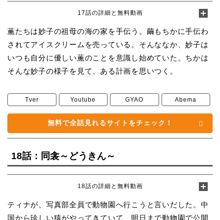
17話の詳細と無料動画
薫たちは妙子の祖母の海の家を手伝う。繭もちかに手伝わ
されてアイスクリームを売っている。そんななか、妙子は
いつも自分に優しい薫のことを意識し始めていた。ちかは
そんな妙子の様子を見て、ある計画を思いつく。
Tver
Youtube
GYAO
Abema
無料で全話見れるサイトをチェック！
18話：同衾～どうきん～
18話の詳細と無料動画
ティナが、写真部全員で動物園へ行こうと言いだした。中
国から珍しい猿がやってきていて、明日まで動物園で公開