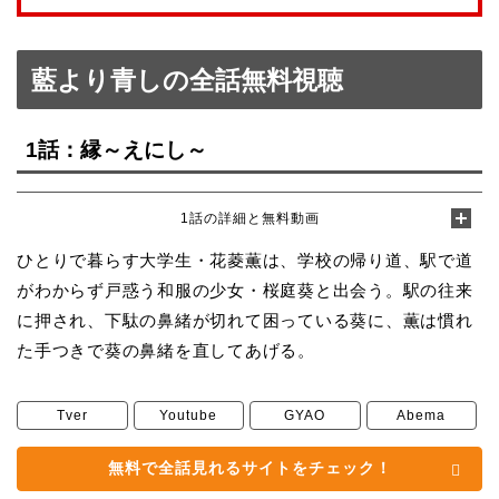
藍より青しの全話無料視聴
1話：縁～えにし～
1話の詳細と無料動画
ひとりで暮らす大学生・花菱薫は、学校の帰り道、駅で道
がわからず戸惑う和服の少女・桜庭葵と出会う。駅の往来
に押され、下駄の鼻緒が切れて困っている葵に、薫は慣れ
た手つきで葵の鼻緒を直してあげる。
Tver
Youtube
GYAO
Abema
無料で全話見れるサイトをチェック！