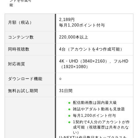
ントを作成可
能
2,189円
月額（税込）
毎月1,200ポイント付与
コンテンツ数
220,000本以上
同時視聴数
4台（アカウントを4つ作成可能）
4K・UHD（3840×2160）、フルHD
対応画質
（1920×1080）
ダウンロード機能
○
無料お試し期間
31日間
配信動画数は国内最大級
雑誌やアダルト動画も見放題
毎月1,200ポイント付与
1契約で4人分のアカウントが作
成可能（視聴履歴は共有されな
い）
U-NEXTは作品数日本トップクラスを